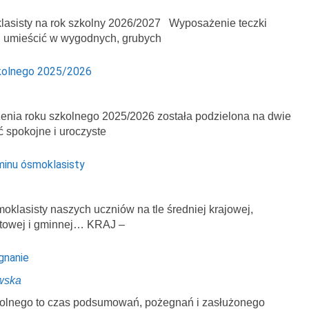
asisty na rok szkolny 2026/2027 Wyposażenie teczki
ej umieścić w wygodnych, grubych
kolnego 2025/2026
enia roku szkolnego 2025/2026 została podzielona na dwie
ć spokojne i uroczyste
minu ósmoklasisty
klasisty naszych uczniów na tle średniej krajowej,
atowej i gminnej… KRAJ –
gnanie
wska
zkolnego to czas podsumowań, pożegnań i zasłużonego