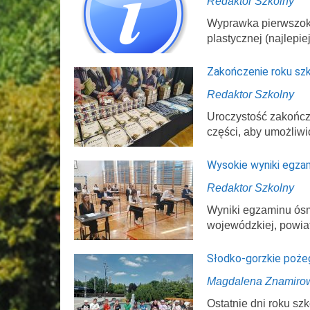
Redaktor Szkolny
Wyprawka pierwszokl
plastycznej (najlepi
Zakończenie roku sz
Redaktor Szkolny
Uroczystość zakończ
części, aby umożliwi
Wysokie wyniki egza
Redaktor Szkolny
Wyniki egzaminu ósmo
wojewódzkiej, powi
Słodko-gorzkie poże
Magdalena Znamiro
Ostatnie dni roku s