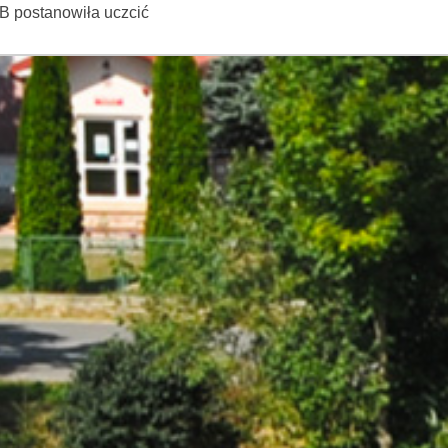
B postanowiła uczcić