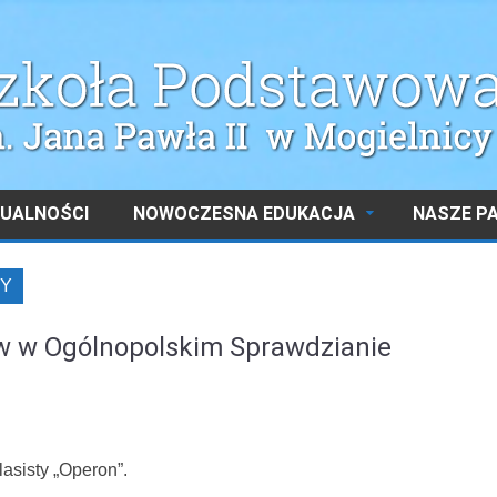
UALNOŚCI
NOWOCZESNA EDUKACJA
NASZE P
Y
ów w Ogólnopolskim Sprawdzianie
asisty „Operon”.