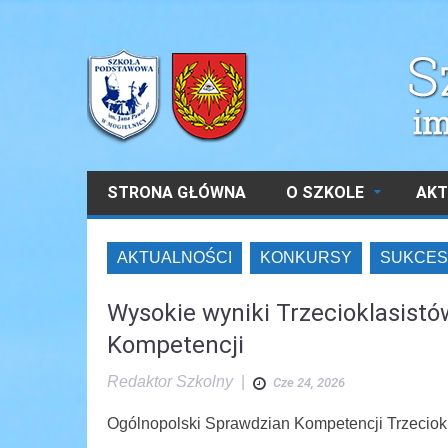
STRONA GŁÓWNA
O SZKOLE
AKT
AKTUALNOŚCI
KONKURSY
SUKCES
Wysokie wyniki Trzecioklasist
Kompetencji
Redaktor Szkolny
|
Cze 24, 2026
Ogólnopolski Sprawdzian Kompetencji Trzeciokl