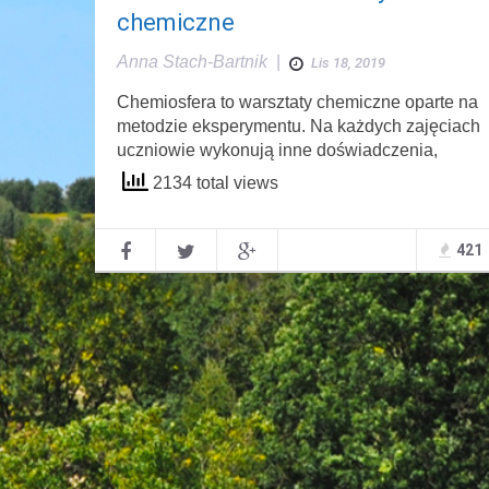
chemiczne
Anna Stach-Bartnik
|
Lis 18, 2019
Chemiosfera to warsztaty chemiczne oparte na
metodzie eksperymentu. Na każdych zajęciach
uczniowie wykonują inne doświadczenia,
2134 total views
421