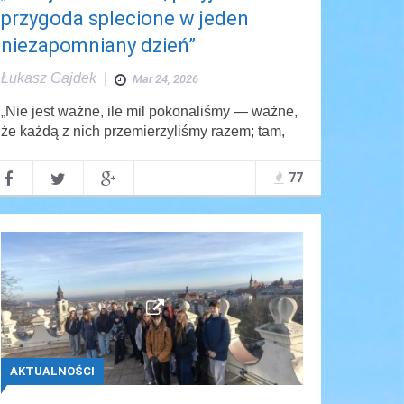
przygoda splecione w jeden
niezapomniany dzień”
Łukasz Gajdek
|
Mar 24, 2026
„Nie jest ważne, ile mil pokonaliśmy — ważne,
że każdą z nich przemierzyliśmy razem; tam,
77
AKTUALNOŚCI