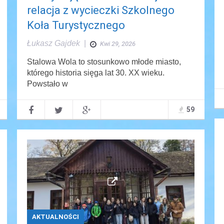
relacja z wycieczki Szkolnego
Koła Turystycznego
Łukasz Gajdek
|
Kwi 29, 2026
Stalowa Wola to stosunkowo młode miasto,
którego historia sięga lat 30. XX wieku.
Powstało w
59
AKTUALNOŚCI