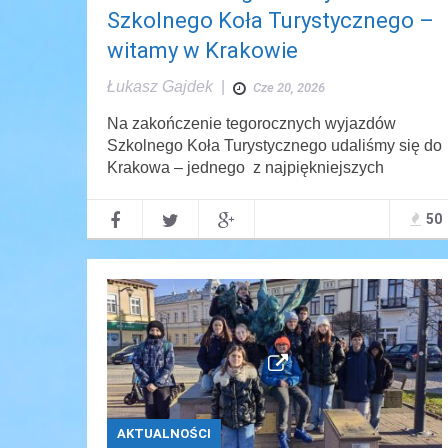
Szkolnego Koła Turystycznego –
witamy w Krakowie
Łukasz Gajdek
|
Cze 20, 2026
Na zakończenie tegorocznych wyjazdów
Szkolnego Koła Turystycznego udaliśmy się do
Krakowa – jednego z najpiękniejszych
50
AKTUALNOŚCI