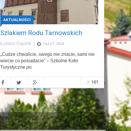
AKTUALNOŚCI
Szlakiem Rodu Tarnowskich
Łukasz Gajdek
|
Paź 27, 2024
„Cudze chwalicie, swego nie znacie, sami nie
wiecie co posiadacie” – Szkolne Koło
Turystyczne po
101