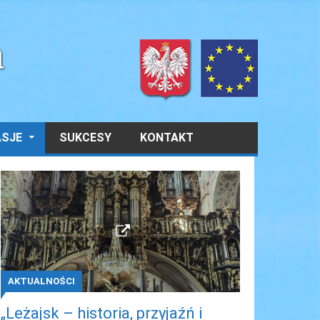
ASJE
SUKCESY
KONTAKT
AKTUALNOŚCI
„Leżajsk – historia, przyjaźń i