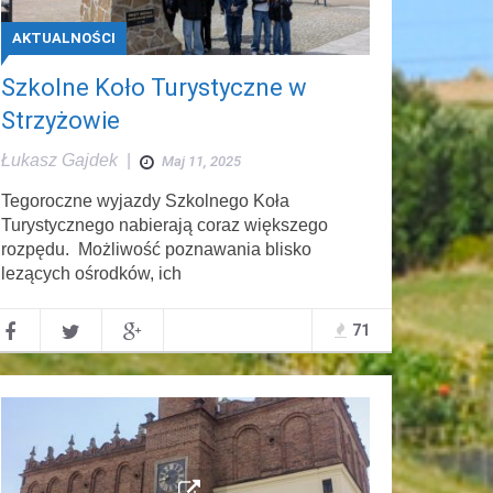
AKTUALNOŚCI
Szkolne Koło Turystyczne w
Strzyżowie
Łukasz Gajdek
|
Maj 11, 2025
Tegoroczne wyjazdy Szkolnego Koła
Turystycznego nabierają coraz większego
rozpędu. Możliwość poznawania blisko
lezących ośrodków, ich
71