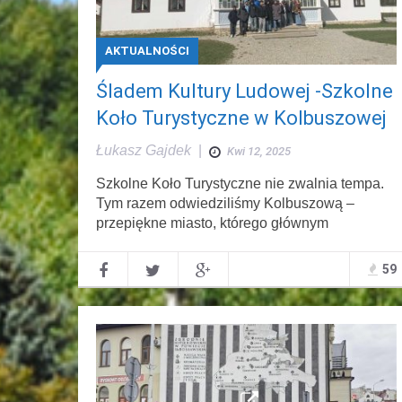
AKTUALNOŚCI
Śladem Kultury Ludowej -Szkolne
Koło Turystyczne w Kolbuszowej
Łukasz Gajdek
|
Kwi 12, 2025
Szkolne Koło Turystyczne nie zwalnia tempa.
Tym razem odwiedziliśmy Kolbuszową –
przepiękne miasto, którego głównym
59