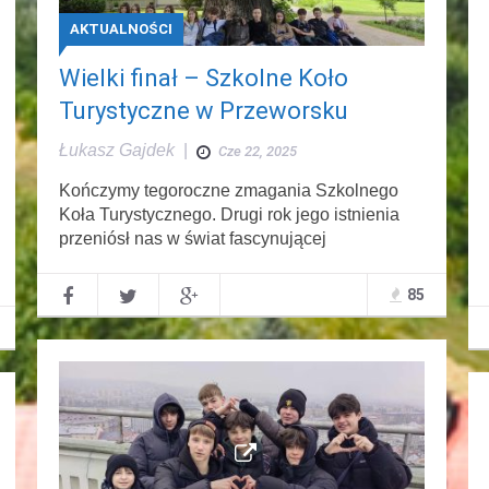
AKTUALNOŚCI
Wielki finał – Szkolne Koło
Turystyczne w Przeworsku
Łukasz Gajdek
|
Cze 22, 2025
Kończymy tegoroczne zmagania Szkolnego
Koła Turystycznego. Drugi rok jego istnienia
przeniósł nas w świat fascynującej
85