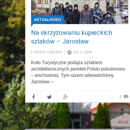
AKTUALNOŚCI
Na skrzyżowaniu kupieckich
szlaków – Jarosław
Łukasz Gajdek
|
Gru 2, 2024
Koło Turystyczne podąża szlakiem
architektonicznych perełek Polski południowo
– wschodniej. Tym razem odwiedziliśmy
Jarosław –
89