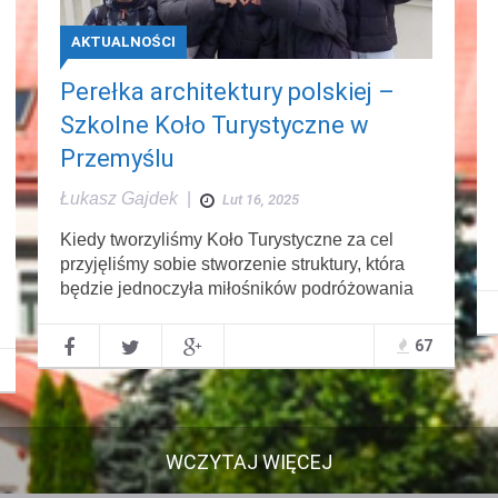
AKTUALNOŚCI
Perełka architektury polskiej –
Szkolne Koło Turystyczne w
Przemyślu
Łukasz Gajdek
|
Lut 16, 2025
Kiedy tworzyliśmy Koło Turystyczne za cel
przyjęliśmy sobie stworzenie struktury, która
będzie jednoczyła miłośników podróżowania
67
WCZYTAJ WIĘCEJ