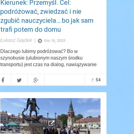
Kierunek: Przemyśl. Cel:
podróżować, zwiedzać i nie
zgubić nauczyciela… bo jak sam
trafi potem do domu
Łukasz Gajdek
|
Gru 16, 2025
Dlaczego lubimy podróżować? Bo w
szynobusie (ulubionym naszym środku
transportu) jest czas na dialog, nawiązywanie
54