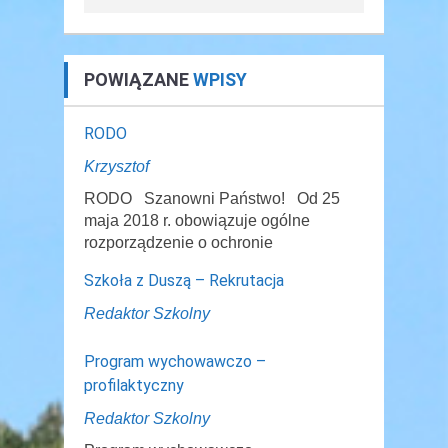
POWIĄZANE
WPISY
RODO
Krzysztof
RODO Szanowni Państwo! Od 25
maja 2018 r. obowiązuje ogólne
rozporządzenie o ochronie
Szkoła z Duszą – Rekrutacja
Redaktor Szkolny
Program wychowawczo –
profilaktyczny
Redaktor Szkolny