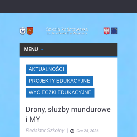
MENU
AKTUALNOŚCI
PROJEKTY EDUKACYJNE
WYCIECZKI EDUKACYJNE
Drony, służby mundurowe
i MY
Redaktor Szkolny
|
Cze 24, 2026