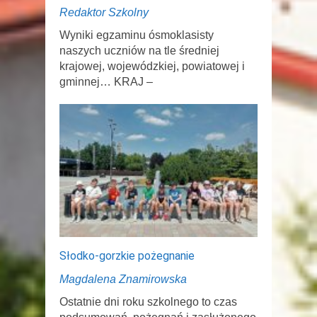
Redaktor Szkolny
Wyniki egzaminu ósmoklasisty
naszych uczniów na tle średniej
krajowej, wojewódzkiej, powiatowej i
gminnej… KRAJ –
Słodko-gorzkie pożegnanie
Magdalena Znamirowska
Ostatnie dni roku szkolnego to czas