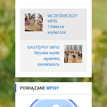
WCZEŚNIEJSZY
WPIS
1 klasa na
wycieczce
NASTĘPNY WPIS
Wysokie wyniki
egzaminu
ósmoklasisty
POWIĄZANE
WPISY