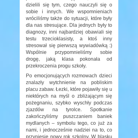
dzielili się tym, czego nauczyli się o
sobie i innych. We wspomnieniach
wróciliśmy także do sytuacji, które były
dla nas stresujące. Dla jednych były to
diagnozy, inni najbardziej obawiali się
testu trzecioklasisty, a ktoś inny
stresował się pierwszą wywiadówką :)
Wspólnie przypomnieliśmy sobie
drogę, jaką klasa pokonała od
przekroczenia progu szkoły.
Po emocjonujących rozmowach dzieci
znalazły wytchnienie na pobliskim
placu zabaw. Łezki, które pojawiły się u
niektórych na myśl o zbliżającym się
pożegnaniu, szybko wyschły podczas
zjazdów na tyrolce. Spotkanie
zakończyliśmy puszczaniem baniek
mydlanych – symbolu tego, co już za
nami, i jednocześnie nadziei na to, co
przyniesie nowy rok szkolny. W blasku