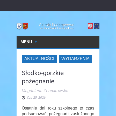
MENU
AKTUALNOŚCI
WYDARZENIA
Słodko-gorzkie
pożegnanie
Magdalena Znamirowska
|
Cze 25, 2026
Ostatnie dni roku szkolnego to czas
podsumowań, pożegnań i zasłużonego