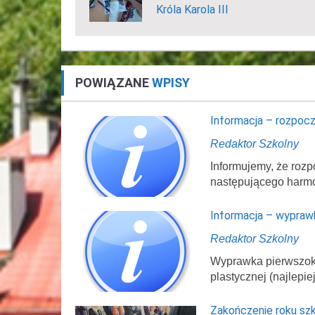
Króla Karola III
POWIĄZANE
WPISY
Informacja – rozpocz
Redaktor Szkolny
Informujemy, że rozp
następującego harm
Informacja – wypraw
Redaktor Szkolny
Wyprawka pierwszokl
plastycznej (najlepi
Zakończenie roku sz