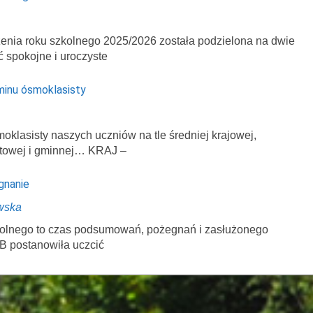
enia roku szkolnego 2025/2026 została podzielona na dwie
ć spokojne i uroczyste
minu ósmoklasisty
klasisty naszych uczniów na tle średniej krajowej,
atowej i gminnej… KRAJ –
gnanie
wska
zkolnego to czas podsumowań, pożegnań i zasłużonego
B postanowiła uczcić