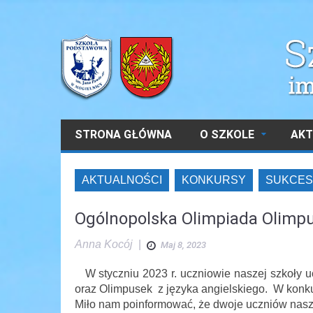
STRONA GŁÓWNA
O SZKOLE
AKT
AKTUALNOŚCI
KONKURSY
SUKCES
Ogólnopolska Olimpiada Olimp
Anna Kocój
|
Maj 8, 2023
W styczniu 2023 r. uczniowie naszej szkoły uc
oraz Olimpusek z języka angielskiego. W konkursi
Miło nam poinformować, że dwoje uczniów naszej