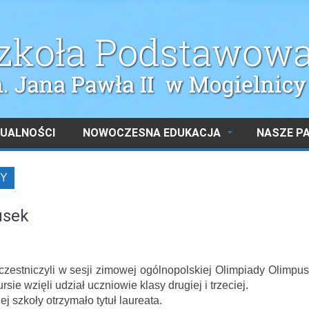
UALNOŚCI
NOWOCZESNA EDUKACJA
NASZE P
Y
usek
zestniczyli w sesji zimowej ogólnopolskiej Olimpiady Olimpu
e wzięli udział uczniowie klasy drugiej i trzeciej.
 szkoły otrzymało tytuł laureata.