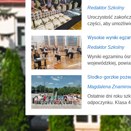
Redaktor Szkolny
Uroczystość zakończ
części, aby umożliwi
Wysokie wyniki egza
Redaktor Szkolny
Wyniki egzaminu ósmo
wojewódzkiej, powi
Słodko-gorzkie poże
Magdalena Znamiro
Ostatnie dni roku s
odpoczynku. Klasa 4