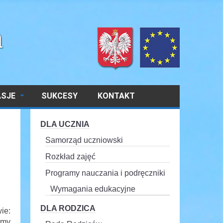
ASJE
SUKCESY
KONTAKT
DLA UCZNIA
Samorząd uczniowski
Rozkład zajęć
Programy nauczania i podręczniki
Wymagania edukacyjne
DLA RODZICA
ie:
omy