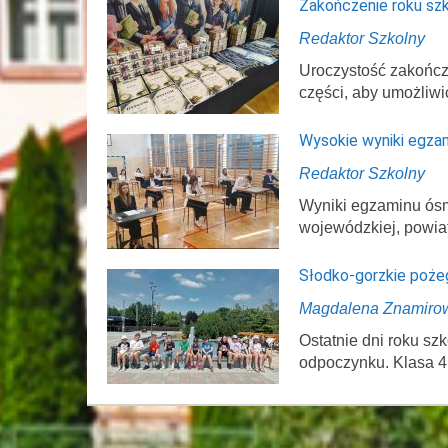
Zakończenie roku sz
Redaktor Szkolny
Uroczystość zakończ
części, aby umożliwi
Wysokie wyniki egza
Redaktor Szkolny
Wyniki egzaminu ósmo
wojewódzkiej, powi
Słodko-gorzkie poże
Magdalena Znamiro
Ostatnie dni roku s
odpoczynku. Klasa 4