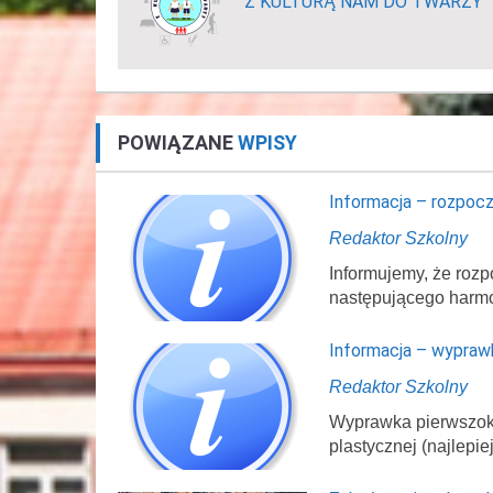
Z KULTURĄ NAM DO TWARZY
POWIĄZANE
WPISY
Informacja – rozpocz
Redaktor Szkolny
Informujemy, że rozp
następującego harm
Informacja – wypraw
Redaktor Szkolny
Wyprawka pierwszokl
plastycznej (najlepi