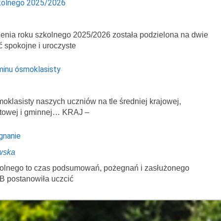
kolnego 2025/2026
enia roku szkolnego 2025/2026 została podzielona na dwie
ć spokojne i uroczyste
minu ósmoklasisty
klasisty naszych uczniów na tle średniej krajowej,
atowej i gminnej… KRAJ –
gnanie
wska
zkolnego to czas podsumowań, pożegnań i zasłużonego
B postanowiła uczcić