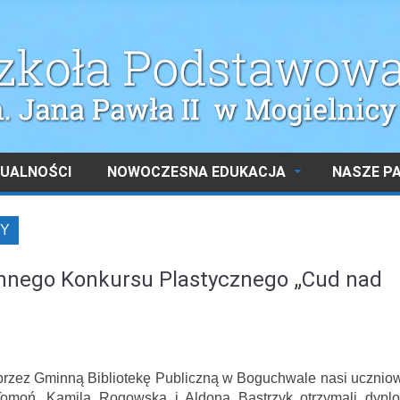
UALNOŚCI
NOWOCZESNA EDUKACJA
NASZE P
Y
innego Konkursu Plastycznego „Cud nad
przez Gminną Bibliotekę Publiczną w Boguchwale nasi uczniow
Tomoń, Kamila Rogowska i Aldona Bastrzyk otrzymali dypl