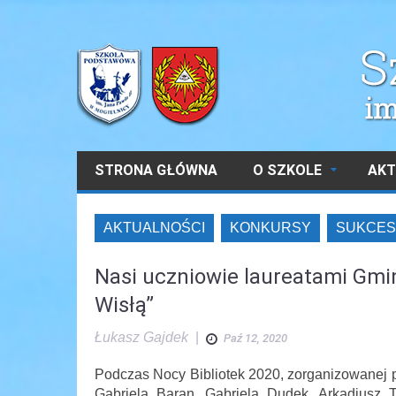
STRONA GŁÓWNA
O SZKOLE
AKT
AKTUALNOŚCI
KONKURSY
SUKCES
Nasi uczniowie laureatami Gm
Wisłą”
Łukasz Gajdek
|
Paź 12, 2020
Podczas Nocy Bibliotek 2020, zorganizowanej 
Gabriela Baran, Gabriela Dudek, Arkadiusz 