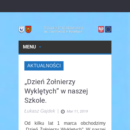
MENU
AKTUALNOŚCI
„Dzień Żołnierzy
Wyklętych” w naszej
Szkole.
Łukasz Gajdek
|
Mar 11, 2019
Od kilku lat 1 marca obchodzimy
„Dzień Żołnierzy Wyklętych”. W naszej