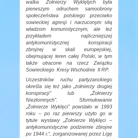
walka Żołnierzy Wyklętych była
pierwszym odruchem samoobrony
społeczeństwa polskiego przeciwko
sowieckiej agresji i narzuconym siłą
władzom komunistycznym, ale też
przykładem najliczniejszej
antykomunistycznej konspiracji
zbrojnej w skali europejskiej,
obejmującej teren całej Polski, w tym
także utracone na rzecz Związku
Sowieckiego Kresy Wschodnie II RP.
Uczestników ruchu partyzanckiego
określa się też jako „żołnierzy drugiej
konspiracji” lub „Żołnierzy
Niezłomnych”. Sformułowanie
„Żołnierze Wyklęci” powstało w 1993
roku – po raz pierwszy użyto go w
tytule wystawy „Żołnierze Wyklęci –
antykomunistyczne podziemie zbrojne
po 1944 r.”, zorganizowanej przez Ligę