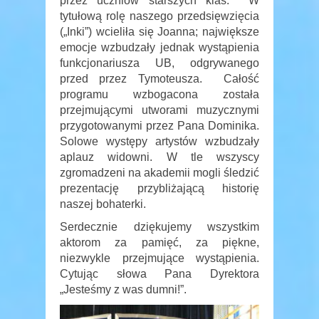
przez uczniów starszych klas. W
tytułową rolę naszego przedsięwzięcia
(„Inki”) wcieliła się Joanna; największe
emocje wzbudzały jednak wystąpienia
funkcjonariusza UB, odgrywanego
przed przez Tymoteusza. Całość
programu wzbogacona została
przejmującymi utworami muzycznymi
przygotowanymi przez Pana Dominika.
Solowe występy artystów wzbudzały
aplauz widowni. W tle wszyscy
zgromadzeni na akademii mogli śledzić
prezentację przybliżającą historię
naszej bohaterki.
Serdecznie dziękujemy wszystkim
aktorom za pamięć, za piękne,
niezwykle przejmujące wystąpienia.
Cytując słowa Pana Dyrektora
„Jesteśmy z was dumni!”.