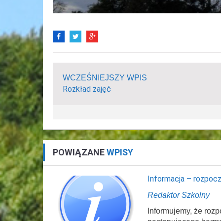
WCZEŚNIEJSZY WPIS
Rozkład zajęć
POWIĄZANE
WPISY
Informacja – rozpocz
Redaktor Szkolny
Informujemy, że rozp