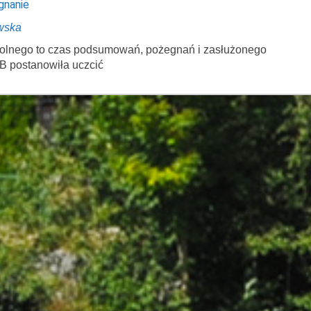
gnanie
wska
zkolnego to czas podsumowań, pożegnań i zasłużonego
B postanowiła uczcić