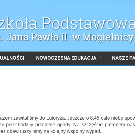
UALNOŚCI
NOWOCZESNA EDUKACJA
NASZE P
azem zawitaliśmy do Lutoryża. Jeszcze o 8.45 całe niebo spow
i przechodziły przelotne opady. Na szczęście patronem nas
o bez obaw ruszyliśmy na kolejny wspólny wypad.