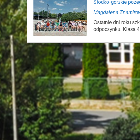
Słodko-gorzkie poże
Magdalena Znamiro
Ostatnie dni roku s
odpoczynku. Klasa 4