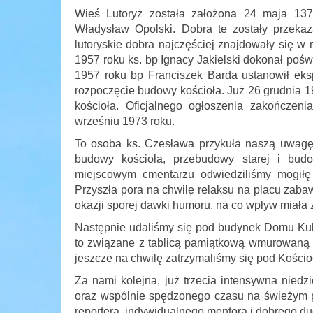
Wieś Lutoryż została założona 24 maja 137
Władysław Opolski. Dobra te zostały przek
lutoryskie dobra najczęściej znajdowały się w
1957 roku ks. bp Ignacy Jakielski dokonał poświ
1957 roku bp Franciszek Barda ustanowił eksp
rozpoczęcie budowy kościoła. Już 26 grudnia 
kościoła. Oficjalnego ogłoszenia zakończe
wrześniu 1973 roku.
To osoba ks. Czesława przykuła naszą uwagę w
budowy kościoła, przebudowy starej i budo
miejscowym cmentarzu odwiedziliśmy mogiłę 
Przyszła pora na chwilę relaksu na placu zabaw
okazji sporej dawki humoru, na co wpływ miała
Następnie udaliśmy się pod budynek Domu Kultu
to związane z tablicą pamiątkową wmurowaną 
jeszcze na chwilę zatrzymaliśmy się pod Kościoł
Za nami kolejna, już trzecia intensywna niedzie
oraz wspólnie spędzonego czasu na świeżym po
reportera, indywidualnego mentora i dobrego du