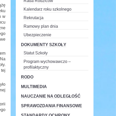
Rada Rodziców
ążę
Kalendarz roku szkolnego
eku
u w
Rekrutacja
pcu
Ramowy plan dnia
zne
ego
Ubezpieczenie
 we
DOKUMENTY SZKOŁY
Statut Szkoły
rem
 Na
Program wychowawczo –
ły.
profilaktyczny
tej
RODO
yło
MULTIMEDIA
nej
NAUCZANIE NA ODLEGŁOŚĆ
rii
SPRAWOZDANIA FINANSOWE
ego
STANDARDY OCHRONY