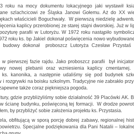
3 roku na mocy dokumentu lokacyjnego jaki wystawił ksi
azane szlachcicowi ze Śląska Janowi Gołemu. Aż do XX wi
 rękach właścicieli Boguchwały. W pierwszą niedzielę adwent
ęcenia kaplicy przerobionej ze starej stajni dworskiej. Już w li
ozyturę parafii w Lutoryżu. W 1972 roku nastąpiło symbolic
1972 roku ks. bp Jakiel dokonał poświęcenia nowo wybudowan
nia budowy dokonał proboszcz Lutoryża Czesław Przystaś
 pierwszej fazie rajdu. Jako proboszcz parafii był inicjato
wy nowej plebanii oraz wzniesienia kaplicy cmentarnej.
ks. kanonika, a następnie udaliśmy się pod budynek szko
 i rozgrywki na boisku szkolnym. Tradycyjne nie zabrakło przy 
 zapewne także coraz piękniejsza pogoda.
ry, gdzie przybliżyliśmy sobie działalność 39 Placówki AK. B
w ścianę budynku, poświęconą tej formacji. W drodze powrot
em, by przybliżyć sobie założenia projektu ks. Przystasia.
la, obfitującą w sporą porcję dobrej zabawy, regionalnej histo
wietrzu. Specjalne podziękowania dla Pani Natalii – lokaln
cha grupy.