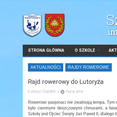
STRONA GŁÓWNA
O SZKOLE
AKT
AKTUALNOŚCI
RAJDY ROWEROWE
Rajd rowerowy do Lutoryża
Łukasz Gajdek
|
Paź 8, 2018
Rowerowi pasjonaci nie zwalniają tempa. Tym r
było ciemnymi deszczowymi chmurami, a falam
Szkoły jest Ojciec Święty Jan Paweł II, dlateg