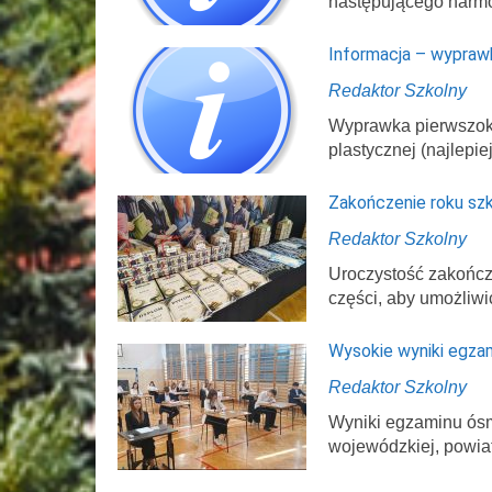
następującego harm
Informacja – wypraw
Redaktor Szkolny
Wyprawka pierwszokl
plastycznej (najlepi
Zakończenie roku sz
Redaktor Szkolny
Uroczystość zakończ
części, aby umożliwi
Wysokie wyniki egza
Redaktor Szkolny
Wyniki egzaminu ósmo
wojewódzkiej, powi