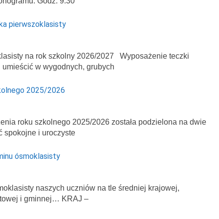
onogramu: Godz. 9.30
ka pierwszoklasisty
asisty na rok szkolny 2026/2027 Wyposażenie teczki
ej umieścić w wygodnych, grubych
kolnego 2025/2026
enia roku szkolnego 2025/2026 została podzielona na dwie
ć spokojne i uroczyste
minu ósmoklasisty
klasisty naszych uczniów na tle średniej krajowej,
atowej i gminnej… KRAJ –