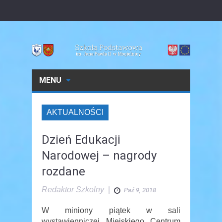
MENU
AKTUALNOŚCI
Dzień Edukacji
Narodowej – nagrody
rozdane
Redaktor Szkolny
|
Paź 9, 2018
W miniony piątek w sali
wystawienniczej Miejskiego Centrum