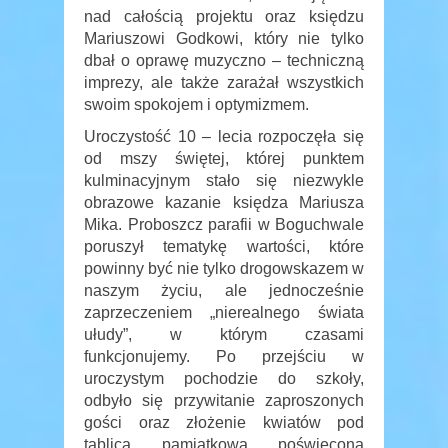
nad całością projektu oraz księdzu
Mariuszowi Godkowi, który nie tylko
dbał o oprawę muzyczno – techniczną
imprezy, ale także zarażał wszystkich
swoim spokojem i optymizmem.
Uroczystość 10 – lecia rozpoczęła się
od mszy świętej, której punktem
kulminacyjnym stało się niezwykle
obrazowe kazanie księdza Mariusza
Mika. Proboszcz parafii w Boguchwale
poruszył tematykę wartości, które
powinny być nie tylko drogowskazem w
naszym życiu, ale jednocześnie
zaprzeczeniem „nierealnego świata
ułudy”, w którym czasami
funkcjonujemy. Po przejściu w
uroczystym pochodzie do szkoły,
odbyło się przywitanie zaproszonych
gości oraz złożenie kwiatów pod
tablicą pamiątkową poświęconą