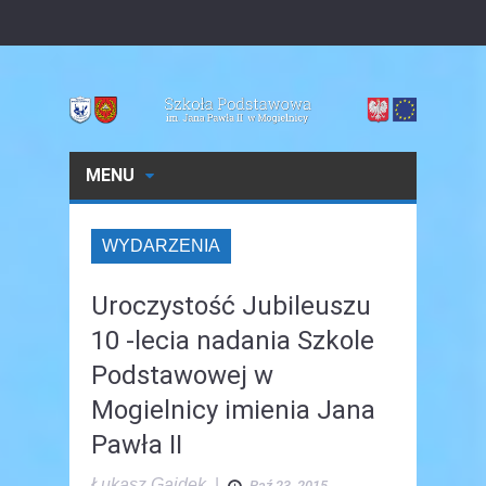
MENU
WYDARZENIA
Uroczystość Jubileuszu
10 -lecia nadania Szkole
Podstawowej w
Mogielnicy imienia Jana
Pawła II
Łukasz Gajdek
|
Paź 23, 2015