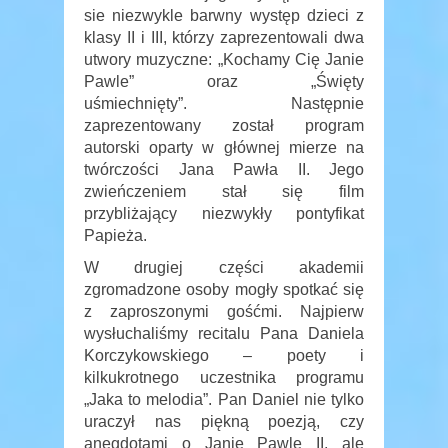
sie niezwykle barwny występ dzieci z
klasy II i III, którzy zaprezentowali dwa
utwory muzyczne: „Kochamy Cię Janie
Pawle” oraz „Święty
uśmiechnięty”. Następnie
zaprezentowany został program
autorski oparty w głównej mierze na
twórczości Jana Pawła II. Jego
zwieńczeniem stał się film
przybliżający niezwykły pontyfikat
Papieża.
W drugiej części akademii
zgromadzone osoby mogły spotkać się
z zaproszonymi gośćmi. Najpierw
wysłuchaliśmy recitalu Pana Daniela
Korczykowskiego – poety i
kilkukrotnego uczestnika programu
„Jaka to melodia”. Pan Daniel nie tylko
uraczył nas piękną poezją, czy
anegdotami o Janie Pawle II, ale