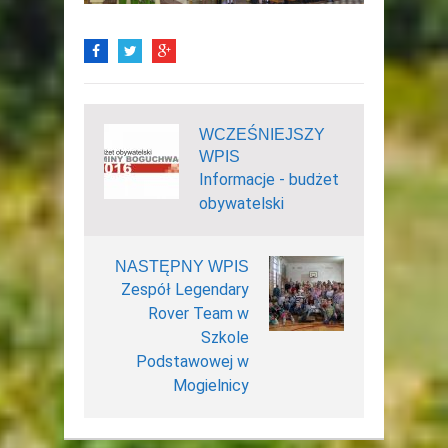
WCZEŚNIEJSZY
WPIS
Informacje - budżet
obywatelski
NASTĘPNY WPIS
Zespół Legendary
Rover Team w
Szkole
Podstawowej w
Mogielnicy