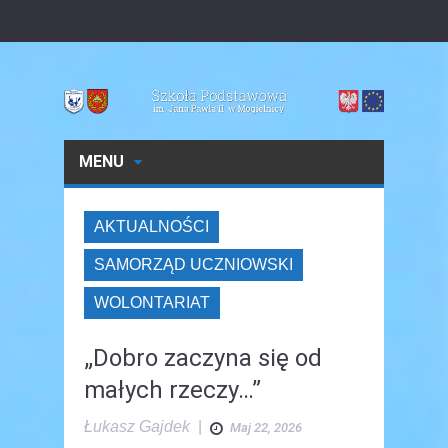
MENU
AKTUALNOŚCI
SAMORZĄD UCZNIOWSKI
WOLONTARIAT
„Dobro zaczyna się od
małych rzeczy…”
Łukasz Gajdek
|
Maj 22, 2026