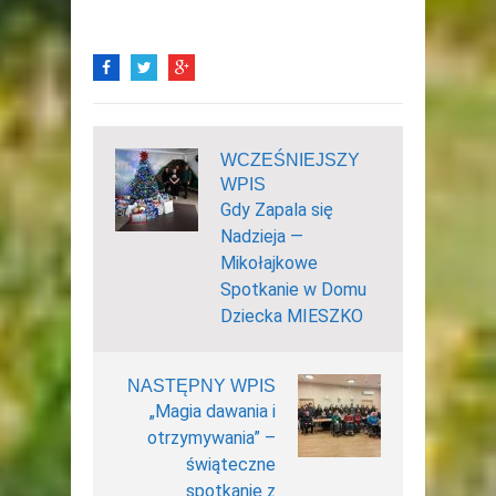
WCZEŚNIEJSZY
WPIS
Gdy Zapala się
Nadzieja —
Mikołajkowe
Spotkanie w Domu
Dziecka MIESZKO
NASTĘPNY WPIS
„Magia dawania i
otrzymywania” –
świąteczne
spotkanie z