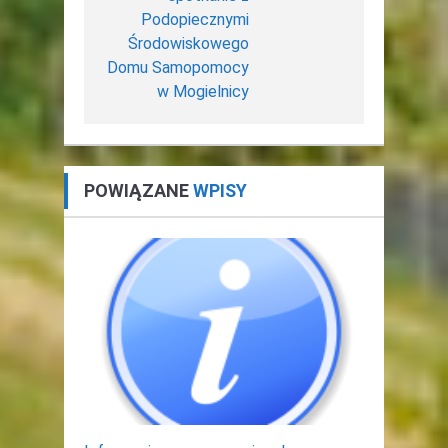
Podopiecznymi
Środowiskowego
Domu Samopomocy
w Mogielnicy
POWIĄZANE
WPISY