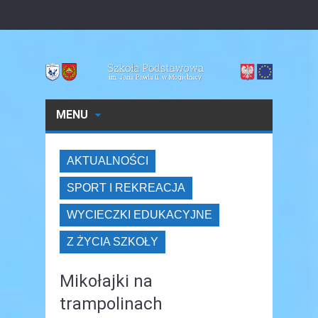
MENU
AKTUALNOŚCI
SPORT I REKREACJA
WYCIECZKI EDUKACYJNE
Z ŻYCIA SZKOŁY
Mikołajki na
trampolinach