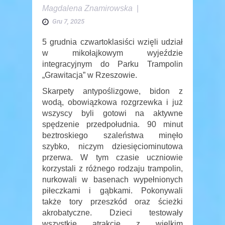
Magdalena Znamirowska
|
Gru 7, 2025
5 grudnia czwartoklasiści wzięli udział
w mikołajkowym wyjeździe
integracyjnym do Parku Trampolin
„Grawitacja” w Rzeszowie.
Skarpety antypoślizgowe, bidon z
wodą, obowiązkowa rozgrzewka i już
wszyscy byli gotowi na aktywne
spędzenie przedpołudnia. 90 minut
beztroskiego szaleństwa minęło
szybko, niczym dziesięciominutowa
przerwa. W tym czasie uczniowie
korzystali z różnego rodzaju trampolin,
nurkowali w basenach wypełnionych
piłeczkami i gąbkami. Pokonywali
także tory przeszkód oraz ścieżki
akrobatyczne. Dzieci testowały
wszystkie atrakcje z wielkim