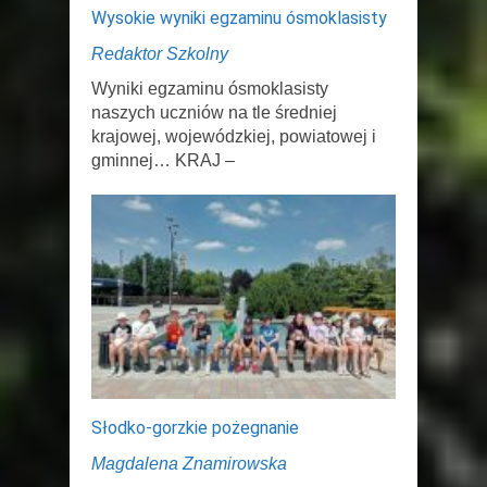
Wysokie wyniki egzaminu ósmoklasisty
Redaktor Szkolny
Wyniki egzaminu ósmoklasisty
naszych uczniów na tle średniej
krajowej, wojewódzkiej, powiatowej i
gminnej… KRAJ –
Słodko-gorzkie pożegnanie
Magdalena Znamirowska