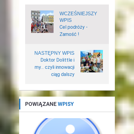
WCZEŚNIEJSZY
WPIS
Cel podróży -
Zamość !
NASTĘPNY WPIS
Doktor Dolittle i
my… czyli innowacji
ciąg dalszy
POWIĄZANE
WPISY