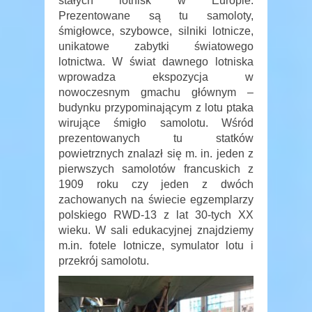
stałych lotnisk w Europie.
Prezentowane są tu samoloty,
śmigłowce, szybowce, silniki lotnicze,
unikatowe zabytki światowego
lotnictwa. W świat dawnego lotniska
wprowadza ekspozycja w
nowoczesnym gmachu głównym –
budynku przypominającym z lotu ptaka
wirujące śmigło samolotu. Wśród
prezentowanych tu statków
powietrznych znalazł się m. in. jeden z
pierwszych samolotów francuskich z
1909 roku czy jeden z dwóch
zachowanych na świecie egzemplarzy
polskiego RWD‑13 z lat 30-tych XX
wieku. W sali edukacyjnej znajdziemy
m.in. fotele lotnicze, symulator lotu i
przekrój samolotu.