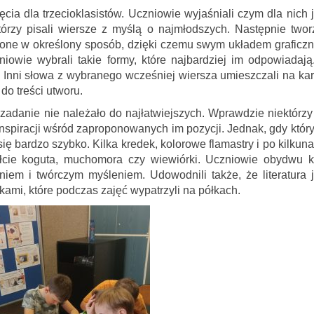
jęcia dla trzecioklasistów. Uczniowie wyjaśniali czym dla nich j
órzy pisali wiersze z myślą o najmłodszych. Następnie tworz
łożone w określony sposób, dzięki czemu swym układem graficz
niowie wybrali takie formy, które najbardziej im odpowiadają
. Inni słowa z wybranego wcześniej wiersza umieszczali na kar
do treści utworu.
zadanie nie należało do najłatwiejszych. Wprawdzie niektórzy
i inspiracji wśród zaproponowanych im pozycji. Jednak, gdy który
ię bardzo szybko. Kilka kredek, kolorowe flamastry i po kilkuna
łcie koguta, muchomora czy wiewiórki. Uczniowie obydwu k
iem i twórczym myśleniem. Udowodnili także, że literatura j
żkami, które podczas zajęć wypatrzyli na półkach.