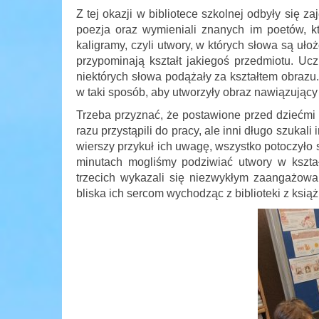
Z tej okazji w bibliotece szkolnej odbyły się za
poezja oraz wymieniali znanych im poetów, kt
kaligramy, czyli utwory, w których słowa są u
przypominają kształt jakiegoś przedmiotu. Ucz
niektórych słowa podążały za kształtem obrazu
w taki sposób, aby utworzyły obraz nawiązujący 
Trzeba przyznać, że postawione przed dziećmi 
razu przystąpili do pracy, ale inni długo szukal
wierszy przykuł ich uwagę, wszystko potoczyło s
minutach mogliśmy podziwiać utwory w kszta
trzecich wykazali się niezwykłym zaangażowan
bliska ich sercom wychodząc z biblioteki z ksią