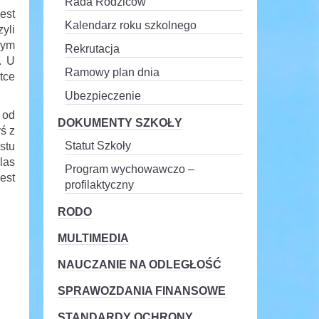
Rada Rodziców
est
Kalendarz roku szkolnego
yli
nym
Rekrutacja
. U
Ramowy plan dnia
tce
Ubezpieczenie
 od
DOKUMENTY SZKOŁY
ś z
Statut Szkoły
stu
las
Program wychowawczo –
est
profilaktyczny
RODO
MULTIMEDIA
NAUCZANIE NA ODLEGŁOŚĆ
SPRAWOZDANIA FINANSOWE
STANDARDY OCHRONY