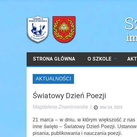
STRONA GŁÓWNA
O SZKOLE
AKT
AKTUALNOŚCI
Światowy Dzień Poezji
Magdalena Znamirowska
|
Mar 24, 2025
21 marca – w dniu, w którym większość z nas s
inne święto – Światowy Dzień Poezji. Ustano
pisania, publikowania i nauczania poezji.