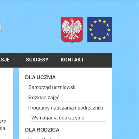
ASJE
SUKCESY
KONTAKT
DLA UCZNIA
Samorząd uczniowski
Rozkład zajęć
Programy nauczania i podręczniki
Wymagania edukacyjne
kże
ia,
DLA RODZICA