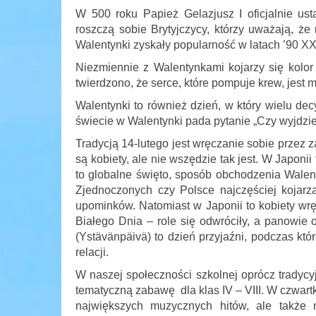
W 500 roku Papież Gelazjusz I oficjalnie u
roszczą sobie Brytyjczycy, którzy uważają, że 
Walentynki zyskały popularność w latach ’90 XX
Niezmiennie z Walentynkami kojarzy się kolor
twierdzono, że serce, które pompuje krew, jest 
Walentynki to również dzień, w który wielu de
świecie w Walentynki pada pytanie „Czy wyjdzie
Tradycją 14-lutego jest wręczanie sobie przez
są kobiety, ale nie wszędzie tak jest. W Japon
to globalne święto, sposób obchodzenia Walent
Zjednoczonych czy Polsce najczęściej kojarz
upominków. Natomiast w Japonii to kobiety wr
Białego Dnia – role się odwróciły, a panowie 
(Ystävänpäivä) to dzień przyjaźni, podczas kt
relacji.
W naszej społeczności szkolnej oprócz tradyc
tematyczną zabawę dla klas IV – VIII. W czwart
największych muzycznych hitów, ale także n