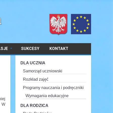
ASJE
SUKCESY
KONTAKT
DLA UCZNIA
Samorząd uczniowski
Rozkład zajęć
Programy nauczania i podręczniki
Wymagania edukacyjne
iej
. W
DLA RODZICA