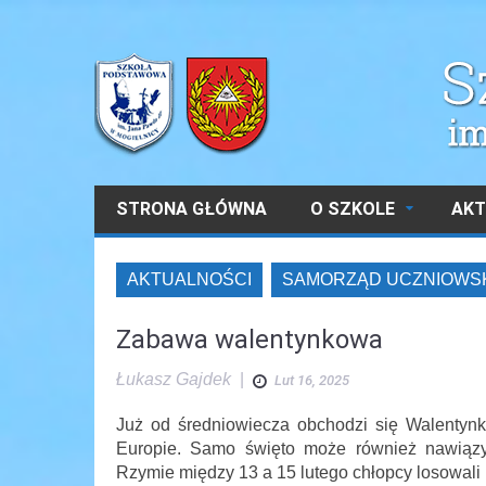
STRONA GŁÓWNA
O SZKOLE
AKT
AKTUALNOŚCI
SAMORZĄD UCZNIOWS
Zabawa walentynkowa
Łukasz Gajdek
|
Lut 16, 2025
Już od średniowiecza obchodzi się Walentynk
Europie. Samo święto może również nawiązywa
Rzymie między 13 a 15 lutego chłopcy losowali i