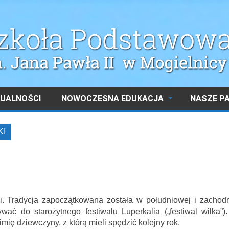
UALNOŚCI
NOWOCZESNA EDUKACJA
NASZE P
KI
i. Tradycja zapoczątkowana została w południowej i zachodn
ć do starożytnego festiwalu Luperkalia („festiwal wilka”)
mię dziewczyny, z którą mieli spędzić kolejny rok.