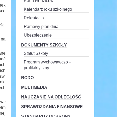
Rada Rodziców
nek
Kalendarz roku szkolnego
sce
Rekrutacja
ści
Ramowy plan dnia
Ubezpieczenie
 na
DOKUMENTY SZKOŁY
ane
Statut Szkoły
hoć
Program wychowawczo –
ach
profilaktyczny
ich
zw.
RODO
nki
MULTIMEDIA
ych
NAUCZANIE NA ODLEGŁOŚĆ
wał
SPRAWOZDANIA FINANSOWE
ytm
nej
STANDARDY OCHRONY