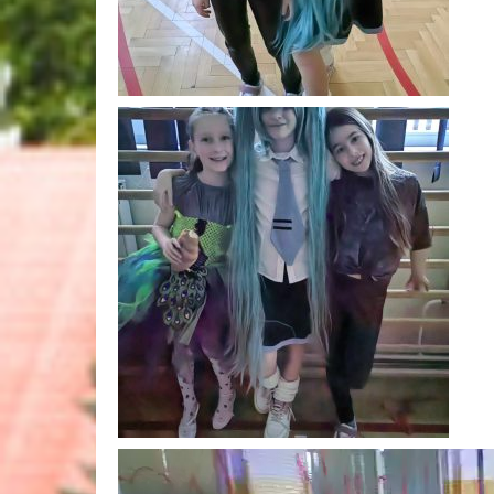
Odtwarzacz
video