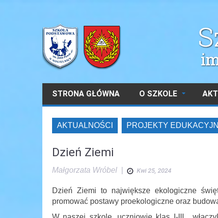
STRONA GŁÓWNA
O SZKOLE
AKT
AKTUALNOŚCI
PROJEKTY EDUKACYJ
Dzień Ziemi
Małgorzata Wróbel
|
Kwi 25, 2024
Dzień Ziemi to największe ekologiczne świę
promować postawy proekologiczne oraz budowa
W naszej szkole, uczniowie klas I-III, włącz