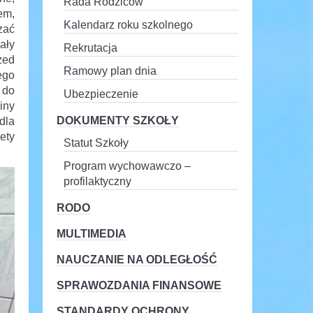
Rada Rodziców
em,
Kalendarz roku szkolnego
zać
ały
Rekrutacja
zed
Ramowy plan dnia
ego
 do
Ubezpieczenie
iny
DOKUMENTY SZKOŁY
dla
ety
Statut Szkoły
Program wychowawczo –
profilaktyczny
RODO
MULTIMEDIA
NAUCZANIE NA ODLEGŁOŚĆ
SPRAWOZDANIA FINANSOWE
STANDARDY OCHRONY