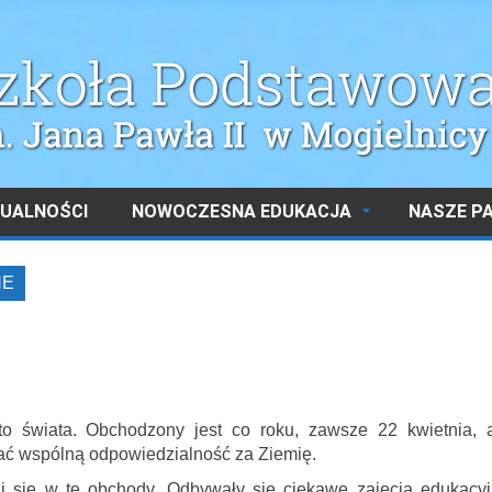
UALNOŚCI
NOWOCZESNA EDUKACJA
NASZE P
NE
to świata. Obchodzony jest co roku, zawsze 22 kwietnia, 
ć wspólną odpowiedzialność za Ziemię.
yli się w te obchody. Odbywały się ciekawe zajęcia edukacyj