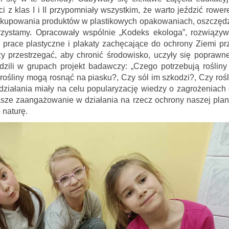
i z klas I i II przypomniały wszystkim, że warto jeździć rower
z kupowania produktów w plastikowych opakowaniach, oszczęd
orzystamy. Opracowały wspólnie „Kodeks ekologa”, rozwiązyw
 prace plastyczne i plakaty zachęcające do ochrony Ziemi pr
y przestrzegać, aby chronić środowisko, uczyły się poprawn
dzili w grupach projekt badawczy: „Czego potrzebują rośliny
rośliny mogą rosnąć na piasku?, Czy sól im szkodzi?, Czy rośl
iałania miały na celu popularyzację wiedzy o zagrożeniach 
nasze zaangażowanie w działania na rzecz ochrony naszej plan
 naturę.