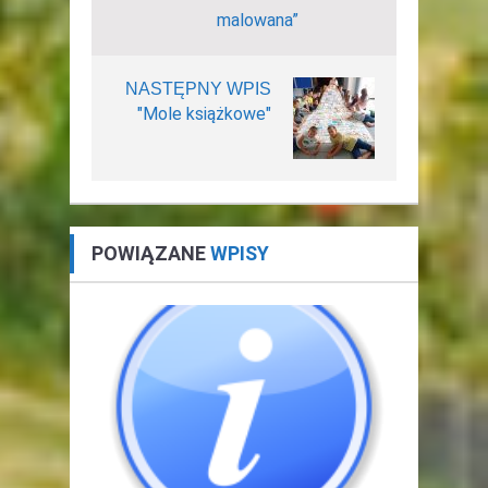
malowana”
NASTĘPNY WPIS
"Mole książkowe"
POWIĄZANE
WPISY