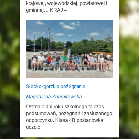
krajowej, wojewódzkiej, powiatowej i
gminnej… KRAJ –
Słodko-gorzkie pożegnanie
Magdalena Znamirowska
Ostatnie dni roku szkolnego to czas
podsumowań, pożegnań i zasłużonego
odpoczynku. Klasa 4B postanowiła
uczcić