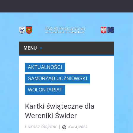
MENU
AKTUALNOŚCI
SAMORZĄD UCZNIOWSKI
WOLONTARIAT
Kartki świąteczne dla
Weroniki Świder
Łukasz Gajdek
|
Kwi 4, 2023