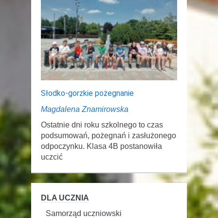
Słodko-gorzkie pożegnanie
Magdalena Znamirowska
Ostatnie dni roku szkolnego to czas
podsumowań, pożegnań i zasłużonego
odpoczynku. Klasa 4B postanowiła
uczcić
DLA UCZNIA
Samorząd uczniowski