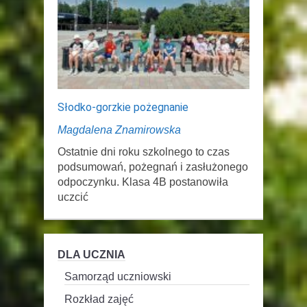
Słodko-gorzkie pożegnanie
Magdalena Znamirowska
Ostatnie dni roku szkolnego to czas
podsumowań, pożegnań i zasłużonego
odpoczynku. Klasa 4B postanowiła
uczcić
DLA UCZNIA
Samorząd uczniowski
Rozkład zajęć