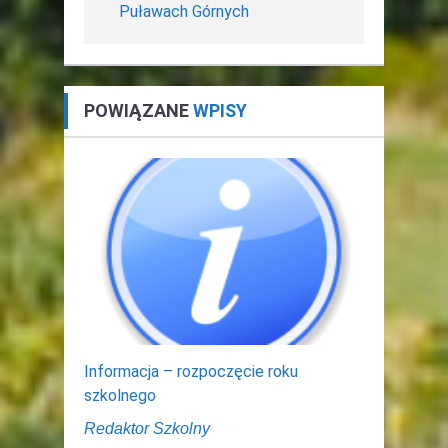
Puławach Górnych
POWIĄZANE
WPISY
Informacja – rozpoczęcie roku
szkolnego
Redaktor Szkolny