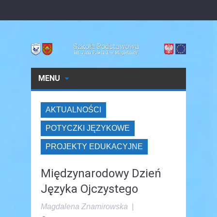
MENU
AKTUALNOŚCI
POTYCZKI JĘZYKOWE
PROJEKTY EDUKACYJNE
Międzynarodowy Dzień
Języka Ojczystego
Magdalena Znamirowska
|