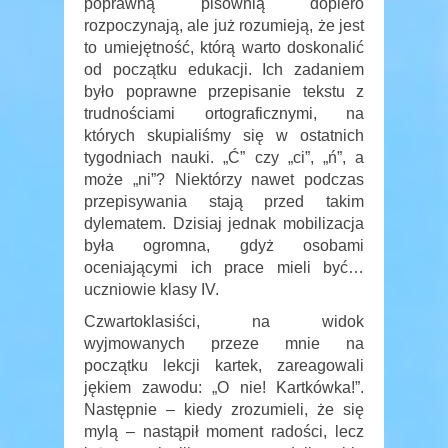
poprawną pisownią dopiero
rozpoczynają, ale już rozumieją, że jest
to umiejętność, którą warto doskonalić
od początku edukacji. Ich zadaniem
było poprawne przepisanie tekstu z
trudnościami ortograficznymi, na
których skupialiśmy się w ostatnich
tygodniach nauki. „Ć” czy „ci”, „ń”, a
może „ni”? Niektórzy nawet podczas
przepisywania stają przed takim
dylematem. Dzisiaj jednak mobilizacja
była ogromna, gdyż osobami
oceniającymi ich prace mieli być…
uczniowie klasy IV.
Czwartoklasiści, na widok
wyjmowanych przeze mnie na
początku lekcji kartek, zareagowali
jękiem zawodu: „O nie! Kartkówka!”.
Następnie – kiedy zrozumieli, że się
mylą – nastąpił moment radości, lecz