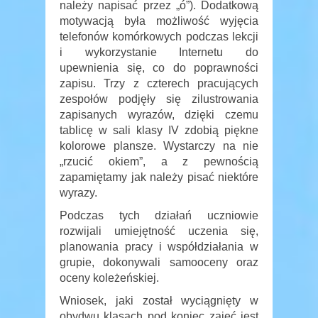
należy napisać przez „ó”). Dodatkową
motywacją była możliwość wyjęcia
telefonów komórkowych podczas lekcji
i wykorzystanie Internetu do
upewnienia się, co do poprawności
zapisu. Trzy z czterech pracujących
zespołów podjęły się zilustrowania
zapisanych wyrazów, dzięki czemu
tablicę w sali klasy IV zdobią piękne
kolorowe plansze. Wystarczy na nie
„rzucić okiem”, a z pewnością
zapamiętamy jak należy pisać niektóre
wyrazy.
Podczas tych działań uczniowie
rozwijali umiejętność uczenia się,
planowania pracy i współdziałania w
grupie, dokonywali samooceny oraz
oceny koleżeńskiej.
Wniosek, jaki został wyciągnięty w
obydwu klasach pod koniec zajęć jest