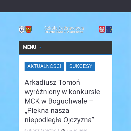
MENU
AKTUALNOŚCI
SUKCESY
Arkadiusz Tomoń
wyróżniony w konkursie
MCK w Boguchwale –
„Piękna nasza
niepodległa Ojczyzna”
Łukasz Gajdek
|
Lis 10, 2020