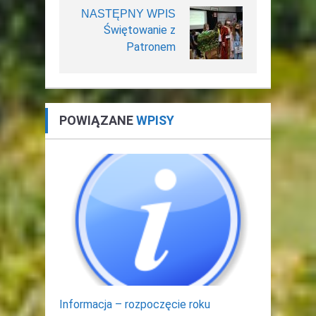
NASTĘPNY WPIS
Świętowanie z
Patronem
POWIĄZANE
WPISY
Informacja – rozpoczęcie roku