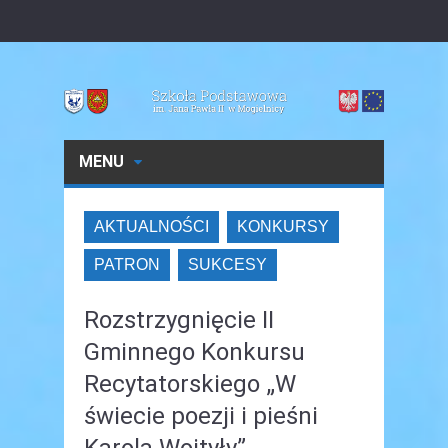
MENU
AKTUALNOŚCI
KONKURSY
PATRON
SUKCESY
Rozstrzygnięcie II
Gminnego Konkursu
Recytatorskiego „W
świecie poezji i pieśni
Karola Wojtyły”