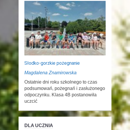
Słodko-gorzkie pożegnanie
Magdalena Znamirowska
Ostatnie dni roku szkolnego to czas
podsumowań, pożegnań i zasłużonego
odpoczynku. Klasa 4B postanowiła
uczcić
DLA UCZNIA