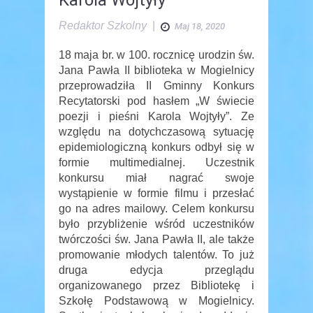
Redaktor Szkolny
|
Maj 18, 2020
18 maja br. w 100. rocznicę urodzin św.
Jana Pawła II biblioteka w Mogielnicy
przeprowadziła II Gminny Konkurs
Recytatorski pod hasłem „W świecie
poezji i pieśni Karola Wojtyły”. Ze
względu na dotychczasową sytuację
epidemiologiczną konkurs odbył się w
formie multimedialnej. Uczestnik
konkursu miał nagrać swoje
wystąpienie w formie filmu i przesłać
go na adres mailowy. Celem konkursu
było przybliżenie wśród uczestników
twórczości św. Jana Pawła II, ale także
promowanie młodych talentów. To już
druga edycja przeglądu
organizowanego przez Bibliotekę i
Szkołę Podstawową w Mogielnicy.