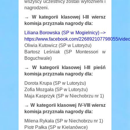
wszyscy uczestnicy zostali wyróżnieni i
nagrodzeni.
→ W kategorii klasowej I-III wiersz
komisja przyznała nagrody dla:
Liliana Borowska (SP w Mogielnicy) –>
https://www.facebook.com/226892107798055/vide
Oliwia Kutowicz (SP w Lutoryżu)
Bartosz Leśniak (SP Montessori w
Boguchwale)
→ W kategorii klasowej I-III pieśń
komisja przyznała nagrody dla:
Dorota Krupa (SP w Lutoryżu)
Zofia Mozgała (SP w Lutoryżu)
Maja Kasprzyk (SP w Niechobrzu nr 1)
→ W kategorii klasowej IV-VIII wiersz
komisja przyznała nagrody dla:
Milena Rykała (SP w Niechobrzu nr 1)
Piotr Pałka (SP w Kielanówce)