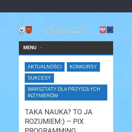
MENU
AKTUALNOŚCI
KONKURSY
SUKCESY
WARSZTATY DLA PRZYSZŁYCH
INŻYNIERÓW
TAKA NAUKA? TO JA
ROZUMIEM:) – PIX
PROGRAMMING