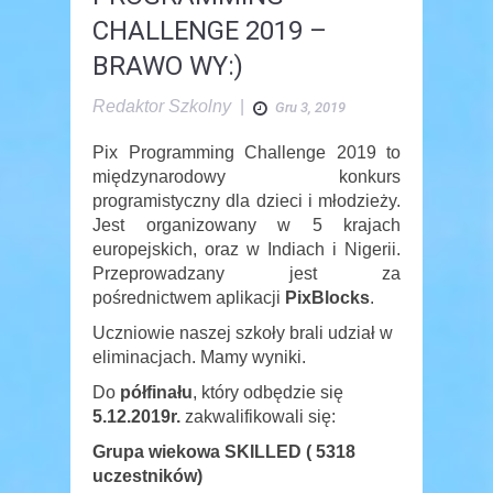
CHALLENGE 2019 –
BRAWO WY:)
Redaktor Szkolny
|
Gru 3, 2019
Pix Programming Challenge 2019 to
międzynarodowy konkurs
programistyczny dla dzieci i młodzieży.
Jest organizowany w 5 krajach
europejskich, oraz w Indiach i Nigerii.
Przeprowadzany jest za
pośrednictwem aplikacji
PixBlocks
.
Uczniowie naszej szkoły brali udział w
eliminacjach. Mamy wyniki.
Do
półfinału
, który odbędzie się
5.12.2019r.
zakwalifikowali się:
Grupa wiekowa SKILLED ( 5318
uczestników)