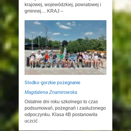
krajowej, wojewódzkiej, powiatowej i
gminnej… KRAJ –
Słodko-gorzkie pożegnanie
Magdalena Znamirowska
Ostatnie dni roku szkolnego to czas
podsumowań, pożegnań i zasłużonego
odpoczynku. Klasa 4B postanowiła
uczcić