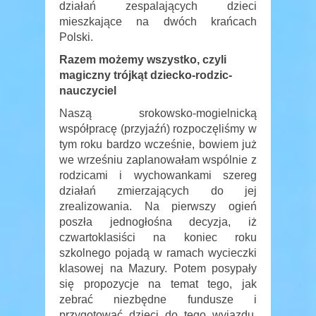
działań zespalających dzieci
mieszkające na dwóch krańcach
Polski.
Razem możemy wszystko, czyli
magiczny trójkąt dziecko-rodzic-
nauczyciel
Naszą srokowsko-mogielnicką
współpracę (przyjaźń) rozpoczęliśmy w
tym roku bardzo wcześnie, bowiem już
we wrześniu zaplanowałam wspólnie z
rodzicami i wychowankami szereg
działań zmierzających do jej
zrealizowania. Na pierwszy ogień
poszła jednogłośna decyzja, iż
czwartoklasiści na koniec roku
szkolnego pojadą w ramach wycieczki
klasowej na Mazury. Potem posypały
się propozycje na temat tego, jak
zebrać niezbędne fundusze i
przygotować dzieci do tego wyjazdu.