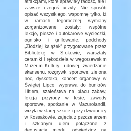
atrakcjami, które sprawiały radość, ale i
zawsze czegoś uczyły. Nie sposób
opisać wszystkiego, wspomnę tylko, iż
w ramach tegorocznej wymiany
zorganizowane zostały: wspólne
lekcje, piesze i autokarowe wycieczki,
ognisko i grillowanie, podchody
„Złodziej książek” przygotowane przez
Bibliotekę w Srokowie, warsztaty
ceramiki i rękodzieła w węgorzewskim
Muzeum Kultury Ludowej, zwiedzanie
skansenu, rozgrywki sportowe, zielona
noc, dyskoteka, koncert organowy w
Świętej Lipce, wyprawa do bunkrów
Hitlera, szaleństwa na placu zabaw,
lekcja przyrody w lesie, zawody
sportowe, spotkanie w Mazurolandii,
wizyta w starej szkole i przy dzwonnicy
w Kossakowie, zajęcia z pszczelarzem
i szklanym ulem połączone z
degustacją miodu, odwiedziny na