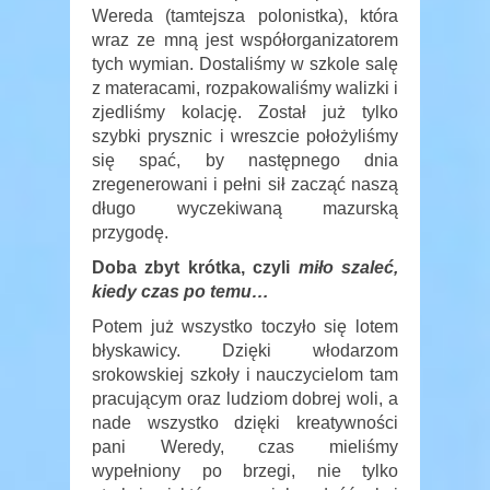
Wereda (tamtejsza polonistka), która
wraz ze mną jest współorganizatorem
tych wymian. Dostaliśmy w szkole salę
z materacami, rozpakowaliśmy walizki i
zjedliśmy kolację. Został już tylko
szybki prysznic i wreszcie położyliśmy
się spać, by następnego dnia
zregenerowani i pełni sił zacząć naszą
długo wyczekiwaną mazurską
przygodę.
Doba zbyt krótka, czyli
miło szaleć,
kiedy czas po temu…
Potem już wszystko toczyło się lotem
błyskawicy. Dzięki włodarzom
srokowskiej szkoły i nauczycielom tam
pracującym oraz ludziom dobrej woli, a
nade wszystko dzięki kreatywności
pani Weredy, czas mieliśmy
wypełniony po brzegi, nie tylko