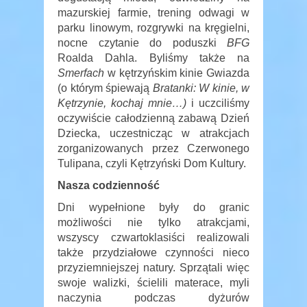
mazurskiej farmie, trening odwagi w
parku linowym, rozgrywki na kręgielni,
nocne czytanie do poduszki
BFG
Roalda Dahla. Byliśmy także na
Smerfach
w kętrzyńskim kinie Gwiazda
(o którym śpiewają
Bratanki: W kinie, w
Kętrzynie, kochaj mnie…)
i uczciliśmy
oczywiście całodzienną zabawą Dzień
Dziecka, uczestnicząc w atrakcjach
zorganizowanych przez Czerwonego
Tulipana, czyli Kętrzyński Dom Kultury.
Nasza codzienność
Dni wypełnione były do granic
możliwości nie tylko atrakcjami,
wszyscy czwartoklasiści realizowali
także przydziałowe czynności nieco
przyziemniejszej natury. Sprzątali więc
swoje walizki, ścielili materace, myli
naczynia podczas dyżurów