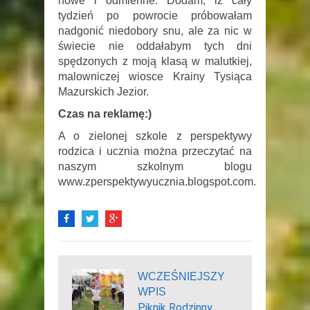
nowe i odmienne. Dodam, iż cały
tydzień po powrocie próbowałam
nadgonić niedobory snu, ale za nic w
świecie nie oddałabym tych dni
spędzonych z moją klasą w malutkiej,
malowniczej wiosce Krainy Tysiąca
Mazurskich Jezior.
Czas na reklamę:)
A o zielonej szkole z perspektywy
rodzica i ucznia można przeczytać na
naszym szkolnym blogu
www.zperspektywyucznia.blogspot.com.
WCZEŚNIEJSZY
WPIS
Piknik Rodzinny