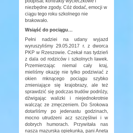
podpisać kontrakty wycieczkowe i
niezbędne zgody. Cóż dodać, emocji w
ciągu tego roku szkolnego nie
brakowało.
Wsiąść do pociągu…
Pełni nadziei na udany wyjazd
wyruszyliśmy 29.05.2017 r. z dworca
PKP w Rzeszowie. Czekał nas tydzień
z dala od rodziców i szkolnych ławek.
Przemierzając niemal cały kraj,
mieliśmy okazję nie tylko podziwiać z
okien mknącego pociągu szybko
zmieniające się krajobrazy, ale też
sprawdzić się podczas trudów podróży,
dźwigając walizki i niejednokrotnie
walcząc ze zmęczeniem. Do Srokowa
dotarliśmy po jedenastu godzinach,
mocno utrudzeni acz szczęśliwi i w
dobrych humorach. Przywitała nas
nasza mazurska opiekunka, pani Aneta