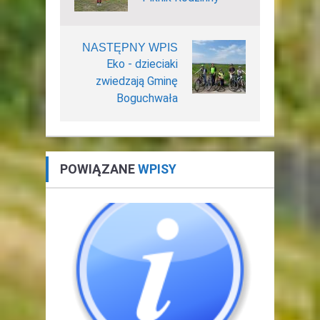
NASTĘPNY WPIS
Eko - dzieciaki
zwiedzają Gminę
Boguchwała
POWIĄZANE
WPISY