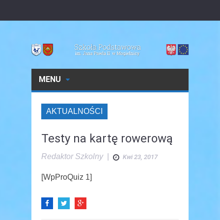
MENU
AKTUALNOŚCI
Testy na kartę rowerową
Redaktor Szkolny
|
Kwi 23, 2017
[WpProQuiz 1]