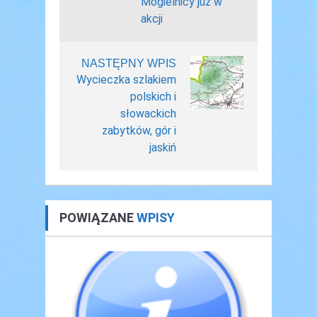
Mogielnicy już w
akcji
NASTĘPNY WPIS
Wycieczka szlakiem
polskich i
słowackich
zabytków, gór i
jaskiń
POWIĄZANE
WPISY