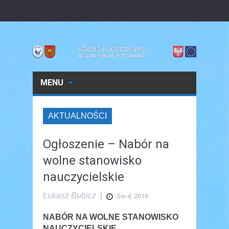
MENU
AKTUALNOŚCI
Ogłoszenie – Nabór na
wolne stanowisko
nauczycielskie
Łukasz Bubicz
|
Sie 4, 2016
NABÓR NA WOLNE STANOWISKO
NAUCZYCIELSKIE