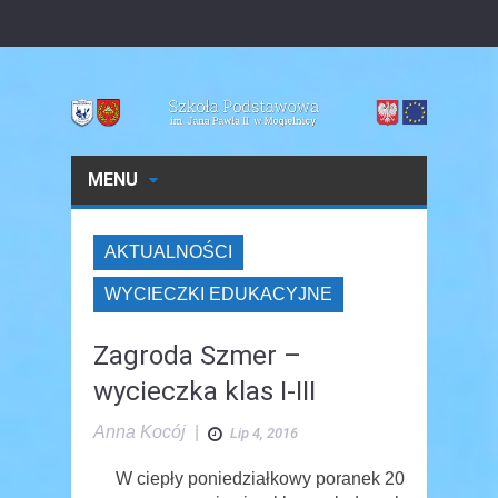
MENU
AKTUALNOŚCI
WYCIECZKI EDUKACYJNE
Zagroda Szmer –
wycieczka klas I-III
Anna Kocój
|
Lip 4, 2016
W ciepły poniedziałkowy poranek 20