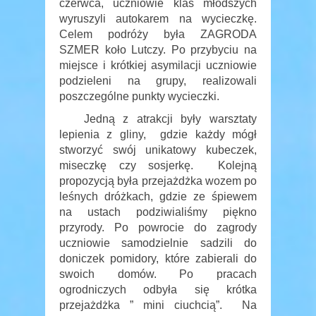
czerwca, uczniowie klas młodszych
wyruszyli autokarem na wycieczkę.
Celem podróży była ZAGRODA
SZMER koło Lutczy. Po przybyciu na
miejsce i krótkiej asymilacji uczniowie
podzieleni na grupy, realizowali
poszczególne punkty wycieczki.
Jedną z atrakcji były warsztaty
lepienia z gliny, gdzie każdy mógł
stworzyć swój unikatowy kubeczek,
miseczkę czy sosjerkę. Kolejną
propozycją była przejażdżka wozem po
leśnych dróżkach, gdzie ze śpiewem
na ustach podziwialiśmy piękno
przyrody. Po powrocie do zagrody
uczniowie samodzielnie sadzili do
doniczek pomidory, które zabierali do
swoich domów. Po pracach
ogrodniczych odbyła się krótka
przejażdżka ” mini ciuchcią”. Na