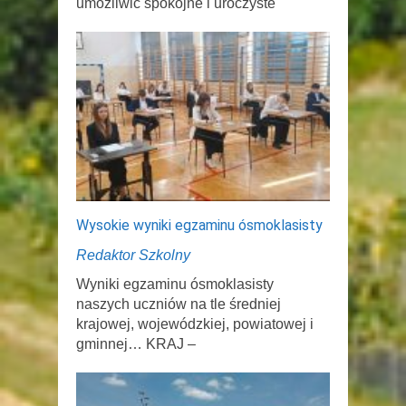
umożliwić spokojne i uroczyste
Wysokie wyniki egzaminu ósmoklasisty
Redaktor Szkolny
Wyniki egzaminu ósmoklasisty
naszych uczniów na tle średniej
krajowej, wojewódzkiej, powiatowej i
gminnej… KRAJ –