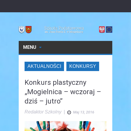
MENU
AKTUALNOŚCI
KONKURSY
Konkurs plastyczny
„Mogielnica – wczoraj –
dziś – jutro”
Redaktor Szkolny
|
Maj 13, 2016