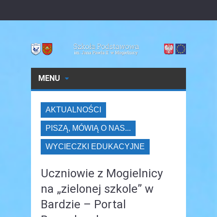
MENU
AKTUALNOŚCI
PISZĄ, MÓWIĄ O NAS...
WYCIECZKI EDUKACYJNE
Uczniowie z Mogielnicy
na „zielonej szkole” w
Bardzie – Portal