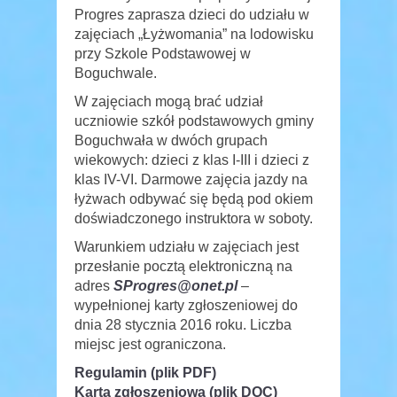
Progres zaprasza dzieci do udziału w
zajęciach „Łyżwomania” na lodowisku
przy Szkole Podstawowej w
Boguchwale.
W zajęciach mogą brać udział
uczniowie szkół podstawowych gminy
Boguchwała w dwóch grupach
wiekowych: dzieci z klas I-III i dzieci z
klas IV-VI. Darmowe zajęcia jazdy na
łyżwach odbywać się będą pod okiem
doświadczonego instruktora w soboty.
Warunkiem udziału w zajęciach jest
przesłanie pocztą elektroniczną na
adres
SProgres@onet.pl
–
wypełnionej karty zgłoszeniowej do
dnia 28 stycznia 2016 roku. Liczba
miejsc jest ograniczona.
Regulamin (plik PDF)
Karta zgłoszeniowa (plik DOC)