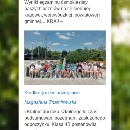
Wyniki egzaminu ósmoklasisty
naszych uczniów na tle średniej
krajowej, wojewódzkiej, powiatowej i
gminnej… KRAJ –
Słodko-gorzkie pożegnanie
Magdalena Znamirowska
Ostatnie dni roku szkolnego to czas
podsumowań, pożegnań i zasłużonego
odpoczynku. Klasa 4B postanowiła