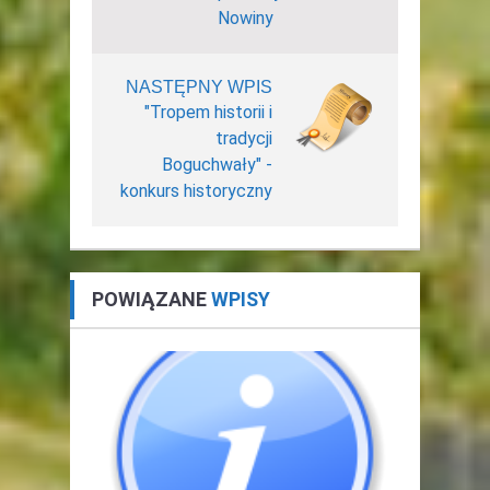
Nowiny
NASTĘPNY WPIS
"Tropem historii i
tradycji
Boguchwały" -
konkurs historyczny
POWIĄZANE
WPISY