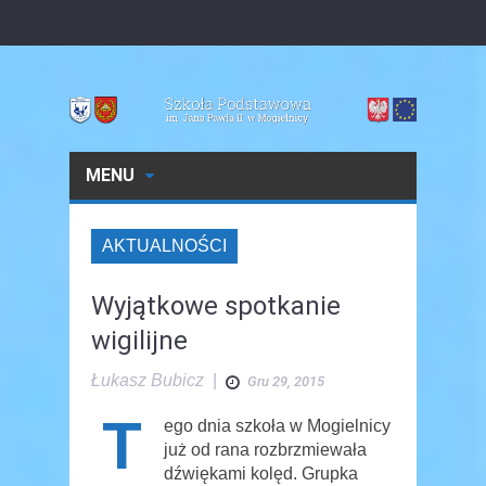
MENU
AKTUALNOŚCI
Wyjątkowe spotkanie
wigilijne
Łukasz Bubicz
|
Gru 29, 2015
T
ego dnia szkoła w Mogielnicy
już od rana rozbrzmiewała
dźwiękami kolęd. Grupka