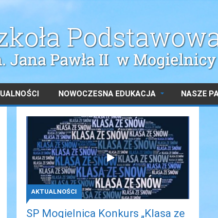
UALNOŚCI
NOWOCZESNA EDUKACJA
NASZE P
AKTUALNOŚCI
SP Mogielnica Konkurs „Klasa ze