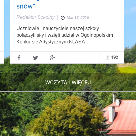
snów”
Redaktor Szkolny
|
Mar 18, 2016
Uczniowie i nauczyciele naszej szkoły
połączyli siły i wzięli udział w Ogólnopolskim
Konkursie Artystycznym KLASA
192
WCZYTAJ WIĘCEJ