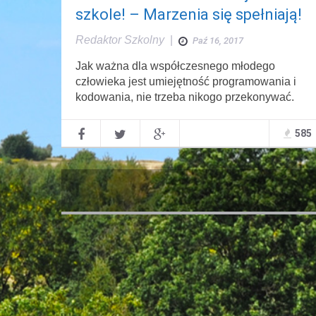
szkole! – Marzenia się spełniają!
Redaktor Szkolny
|
Paź 16, 2017
Jak ważna dla współczesnego młodego
człowieka jest umiejętność programowania i
kodowania, nie trzeba nikogo przekonywać.
585