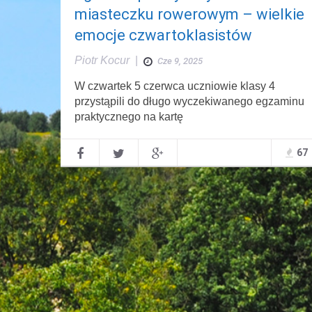
miasteczku rowerowym – wielkie
emocje czwartoklasistów
Piotr Kocur
|
Cze 9, 2025
W czwartek 5 czerwca uczniowie klasy 4
przystąpili do długo wyczekiwanego egzaminu
praktycznego na kartę
67