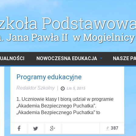
UALNOŚCI
NOWOCZESNA EDUKACJA
NASZE P
Programy edukacyjne
Redaktor Szkolny
|
Lis 5, 2015
1. Uczniowie klasy I biorą udział w programie
„Akademia Bezpiecznego Puchatka”.
„Akademia Bezpiecznego Puchatka” to
387